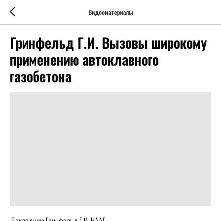
Видеоматериалы
Гринфельд Г.И. Вызовы широкому
применению автоклавного
газобетона
Докладчик: Гринфельд Г.И. НААГ