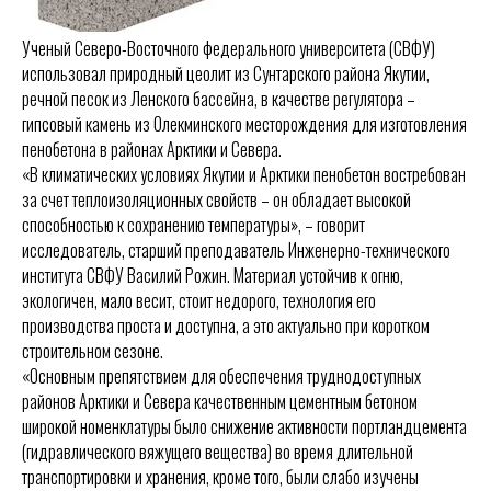
Ученый Северо-Восточного федерального университета (СВФУ)
использовал природный цеолит из Сунтарского района Якутии,
речной песок из Ленского бассейна, в качестве регулятора –
гипсовый камень из Олекминского месторождения для изготовления
пенобетона в районах Арктики и Севера.
«В климатических условиях Якутии и Арктики пенобетон востребован
за счет теплоизоляционных свойств – он обладает высокой
способностью к сохранению температуры», – говорит
исследователь, старший преподаватель Инженерно-технического
института СВФУ Василий Рожин. Материал устойчив к огню,
экологичен, мало весит, стоит недорого, технология его
производства проста и доступна, а это актуально при коротком
строительном сезоне.
«Основным препятствием для обеспечения труднодоступных
районов Арктики и Севера качественным цементным бетоном
широкой номенклатуры было снижение активности портландцемента
(гидравлического вяжущего вещества) во время длительной
транспортировки и хранения, кроме того, были слабо изучены