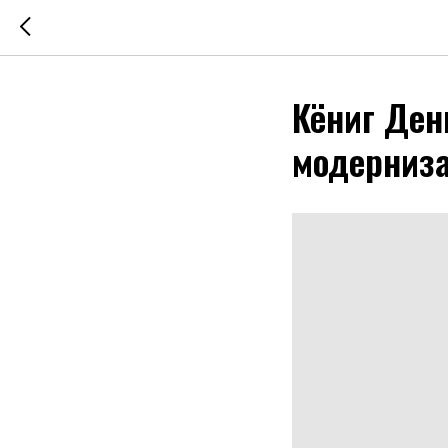
Кёниг Ден
модерниза