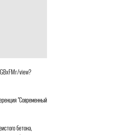
zKGBxFMr/view?
еренция "Современный
истого бетона,