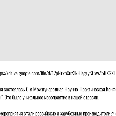
tps://drive.google.com/file/d/12pNrxhXuz3kHlsgzySt5wZ5IiXGXT
ля состоялась 6-я Международная Научно-Практическая Конф
н". Это было уникальное мероприятие в нашей отрасли.
мероприятия стали российские и зарубежные производители яче