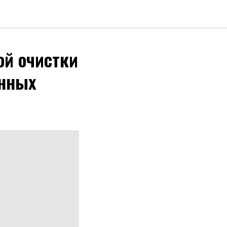
ой очистки
онных