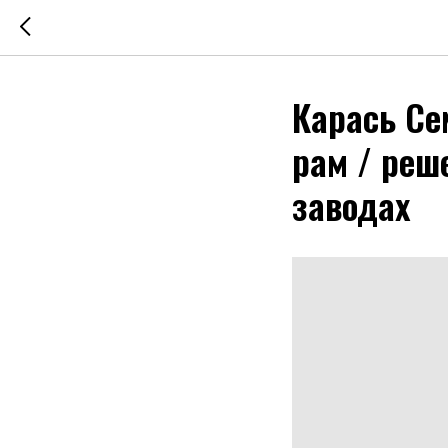
Карась Се
рам / реш
заводах